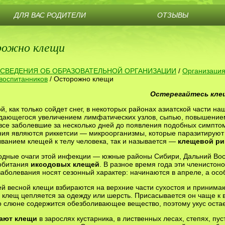
ДЛЯ ВАС РОДИТЕЛИ
ОТЗЫВЫ
ожно клещи
СВЕДЕНИЯ ОБ ОБРАЗОВАТЕЛЬНОЙ ОРГАНИЗАЦИИ
/
Организация
воспитанников
/
Осторожно клещи
Остерегайтесь кле
й, как только сойдет снег, в некоторых районах азиатской части 
дающегося увеличением лимфатических узлов, сыпью, повышением
все заболевшие за несколько дней до появления подобных симптом
ния являются риккетсии — микроорганизмы, которые паразитируют
ванием клещей к телу человека, так и называется —
клещевой ри
дные очаги этой инфекции — южные районы Сибири, Дальний Вост
обитания
иксодовых клещей
. В разное время года эти членистон
аболевания носят сезонный характер: начинаются в апреле, а ос
й весной клещи взбираются на верхние части сухостоя и принимаю
 клещ цепляется за одежду или шерсть. Присасывается он чаще к в
о слюне содержится обезболивающее вещество, поэтому укус оста
ают клещи
в зарослях кустарника, в лиственных лесах, степях, пу