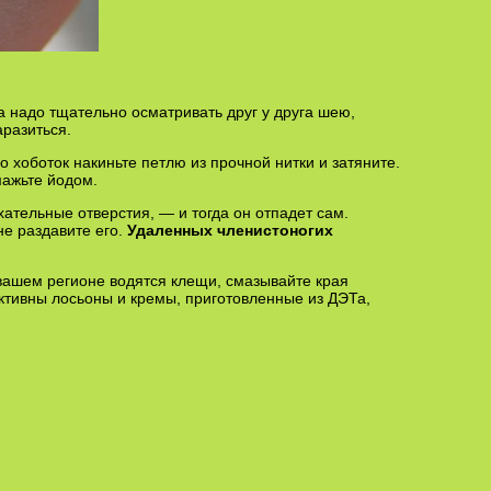
са надо тщательно осматривать друг у друга шею,
аразиться.
о хоботок накиньте петлю из прочной нитки и затяните.
мажьте йодом.
ательные отверстия, — и тогда он отпадет сам.
не раздавите его.
Удаленных членистоногих
в вашем регионе водятся клещи, смазывайте края
ивны лосьоны и кремы, приготовленные из ДЭТа,