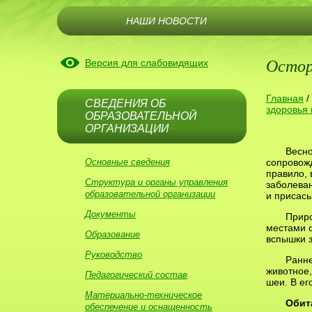
НАШИ НОВОСТИ
Остор
Версия для слабовидящих
Главная
/
СВЕДЕНИЯ ОБ
здоровья 
ОБРАЗОВАТЕЛЬНОЙ
ОРГАНИЗАЦИИ
Весно
Основные сведения
сопровож
правило, 
Структура и органы управления
заболева
образовательной организации
и присасы
Документы
Приро
местами 
Образование
вспышки з
Руководство
Ранне
животное,
Педагогический состав
шеи. В ег
Материально-техническое
Обит
обеспечение и оснащенность