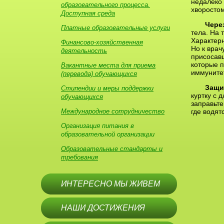
недалеко 
образовательного процесса.
хворостом
Доступная среда
Чере
Платные образовательные услуги
тела. На 
Характерн
Финансово-хозяйственная
Но к врач
деятельность
присосавш
которые п
Вакантные места для приема
иммунитет
(перевода) обучающихся
Защи
Стипендии и меры поддержки
куртку с
обучающихся
заправьте
Международное сотрудничество
где водят
Организация питания в
образовательной организации
Образовательные стандарты и
требования
ИНТЕРЕСНО МЫ ЖИВЕМ
НАШИ ДОСТИЖЕНИЯ