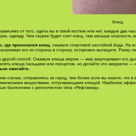
Клещ
зависимо от того, одеты вы в такой костюм или нет, каждые два ча
руки, одежду. Чем скорее будет снят клещ, тем меньше опасность з
о, где присосался клещ
, смажьте спиртовой настойкой йода. На ег
раскачивая его из стороны в сторону, осторожно вытащите. Ранку с
и другой способ. Смажьте клеща жиром — жир закупоривает его дых
лять клеща пальцами или пинцетом, но делайте это аккуратно — 
ьно сжигайте.
ом случае, отправляясь за город, тем более если вы знаете, что 
имическими веществами, отпугивающими клещей. Наиболее эффект
ные баллончики с репеллентом типа «Рефтамид».