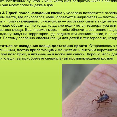
от населенных пунктов. Очень часто скот, возвратившийся с пастби
 они могут попасть даже в дом.
з 3-7 дней после нападения клеща
у человека появляются головн
том месте, где присосался клещ, образуется инфильтрат — плотный
ый признак клещевого риккетсиоза — розоватая сыпь в виде пяте
у надо обратиться не тогда, когда уже поднимется температура или 
егося клеща. Врач примет меры, чтобы облегчить состояние пацие
одолгу живут на территории, где водятся эти членистоногие, и не
. Поэтому особенно опасны клещи для детей и тех взрослых, котор
титься от нападения клеща достаточно просто
. Отправляясь в 
 длинными, плотно прилегающими манжетами и высоким воротнико
 под пояс брюк, а штанины — в носки или сапоги. Хорошо, если для 
ся клещи, вы приобретете специальный противоклещевой костюм.