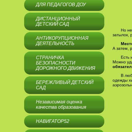
ДЛЯ ПЕДАГОГОВ ДОУ
ДИСТАНЦИОННЫЙ
ДЕТСКИЙ САД
Но не
затылок, 
АНТИКОРУПЦИОННАЯ
ДЕЯТЕЛЬНОСТЬ
Мест
А затем, 
Есть 
СТРАНИЧКА
Можно уда
БЕЗОПАСНОСТИ
обязател
ДОРОЖНОГО ДВИЖЕНИЯ
В люб
одежды х
БЕРЕЖЛИВЫЙ ДЕТСКИЙ
аэрозоль
САД
Независимая оценка
качества образования
НАВИГАТОР52