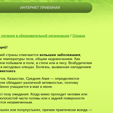
ИНТЕРНЕТ ПРИЕМНАЯ
 питания в образовательной организации
/
Охрана
щей!
нашей страны отмечаются
вспышки заболевания
,
 температуры тела, общим недомоганием. Как
ов побывали в поле, в степи или в лесу. Возбудителем
 в иксодовых клещах. Болезнь, вызванная нападением
ккетсиоз
.
ок, Казахстан, Средняя Азия — определяются
огие обладают различной активностью, поэтому
обенно учащаются в мае и июне.
т позу ожидания. Когда мимо проходит человек или
олосистой части головы или к задней поверхности
ется незамеченным.
стынях или полупустынях, причем практически всегда —