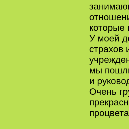
занимаю
отношени
которые 
У моей д
страхов 
учрежден
мы пошли
и руковод
Очень гр
прекрасн
процвета