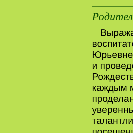
Родител
Выража
воспитат
Юрьевне 
и провед
Рождеств
каждым 
проделан
уверенн
талантли
посещени