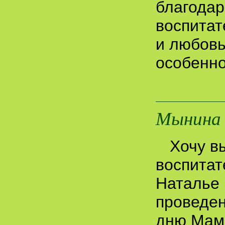
благода
воспитат
и любовь
особенн
Мынина 
Хочу в
воспитат
Наталье 
проведен
дню Мамы