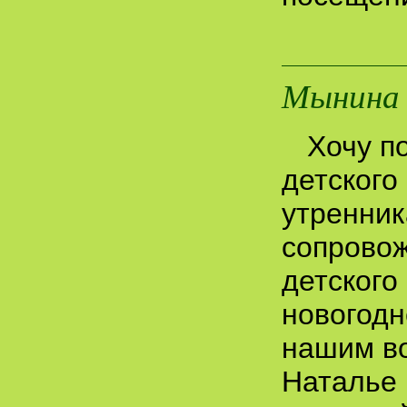
Мынина 
Хочу п
детского
утренник
сопровож
детского
новогодн
нашим в
Наталье 