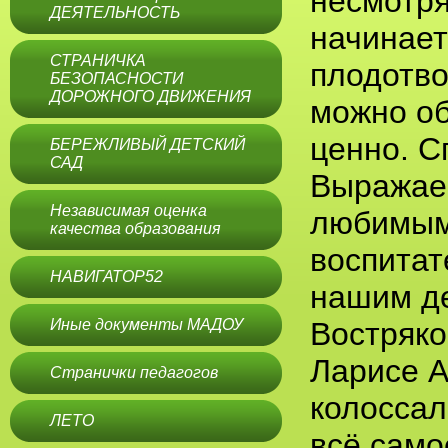
несмотря
ДЕЯТЕЛЬНОСТЬ
начинает
СТРАНИЧКА
плодотво
БЕЗОПАСНОСТИ
ДОРОЖНОГО ДВИЖЕНИЯ
можно об
ценно. С
БЕРЕЖЛИВЫЙ ДЕТСКИЙ
САД
Выражае
Независимая оценка
любимым
качества образования
воспитат
НАВИГАТОР52
нашим д
Иные документы МАДОУ
Востряко
Ларисе А
Странички педагогов
колоссал
ЛЕТО
всё само