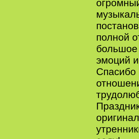
огромный
музыкаль
постанов
полной о
большое
эмоций и
Спасибо 
отношени
трудолю
Праздник
оригина
утренник