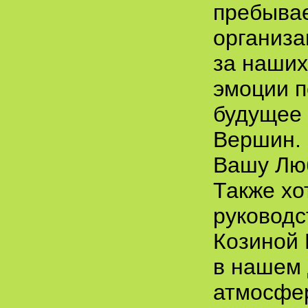
пребывае
организа
за наших
эмоции п
будущее 
Вершин.
Вашу Люб
Также хо
руководс
Козиной 
в нашем 
атмосфер