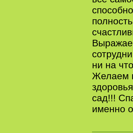
способно
полность
счастлив
Выражаем
сотрудни
ни на чт
Желаем 
здоровья
сад!!! С
именно 