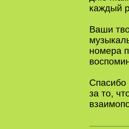
каждый р
Ваши тво
музыкал
номера п
воспомин
Спасибо 
за то, ч
взаимопо