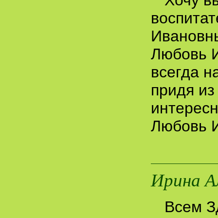
Хочу в
воспитат
Ивановны
Любовь И
всегда н
придя из
интересн
Любовь И
Ирина А
Всем З