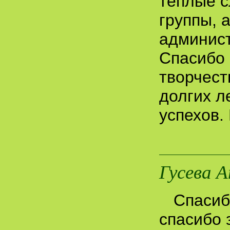
теплые с
группы, 
админист
Спасибо 
творчест
долгих л
успехов.
Гусева 
Спасиб
спасибо 