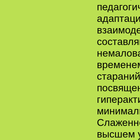
педагоги
адаптаци
взаимоде
составля
немалова
временем
стараний
посвящен
гиперакт
минималь
Слаженно
высшем у