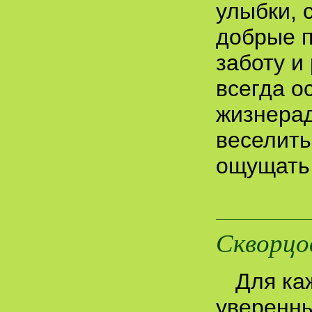
улыбки, 
добрые п
заботу и
всегда о
жизнера
веселить
ощущать 
Скворцо
Для ка
уверенны