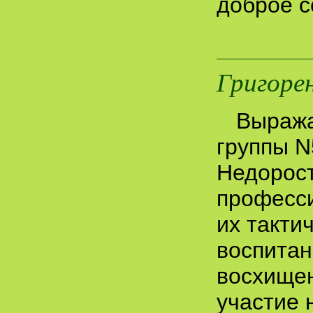
доброе с
Григоре
Выража
группы N
Недорост
професси
их такти
воспитан
восхищен
участие 