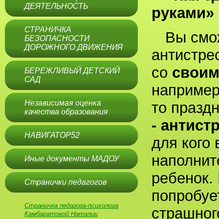
ДЕЯТЕЛЬНОСТЬ
руками»
СТРАНИЧКА
Вы смо
БЕЗОПАСНОСТИ
ДОРОЖНОГО ДВИЖЕНИЯ
антистре
со
свои
БЕРЕЖЛИВЫЙ ДЕТСКИЙ
САД
например
Независимая оценка
то празд
качества образования
- антист
НАВИГАТОР52
для кого
наполнит
Иные документы МАДОУ
ребенок.
Странички педагогов
попробует
Страничка педагога-психолога
страшног
Камбаратовой Наталии