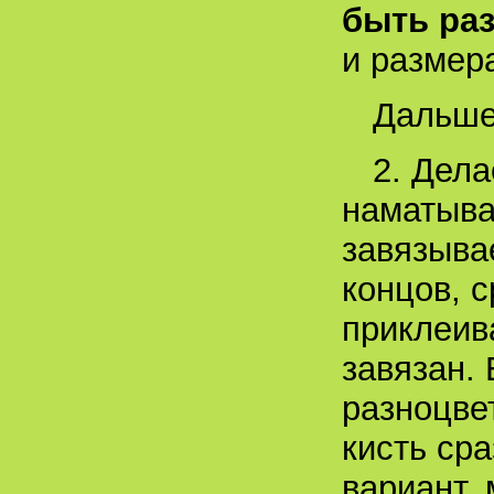
быть ра
и размер
Дальш
2. Дел
наматыва
завязыва
концов, с
приклеива
завязан. 
разноцве
кисть сра
вариант,