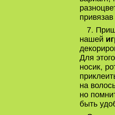
разноцве
привязав
7. При
нашей
и
декориро
Для этог
носик, р
приклеит
на волос
но помни
быть удо