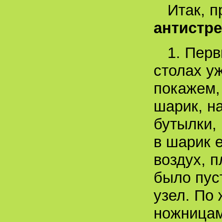
Итак, 
антистре
1. Перв
столах у
покажем,
шарик, н
бутылки,
в шарик 
воздух, 
было пус
узел. По
ножница