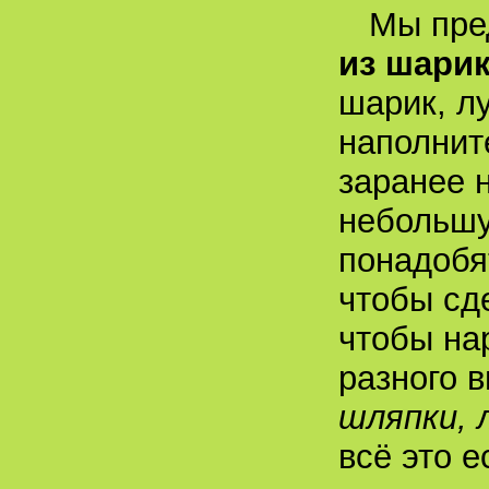
Мы пре
из шарик
шарик, л
наполни
заранее 
небольшу
понадобя
чтобы сд
чтобы на
разного 
шляпки, л
всё это е