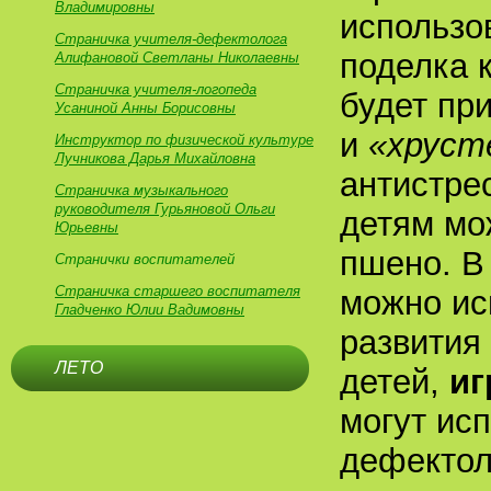
Владимировны
использо
Страничка учителя-дефектолога
поделка 
Алифановой Светланы Николаевны
Страничка учителя-логопеда
будет пр
Усаниной Анны Борисовны
и
«хруст
Инструктор по физической культуре
Лучникова Дарья Михайловна
антистре
Страничка музыкального
руководителя Гурьяновой Ольги
детям мож
Юрьевны
пшено. В
Странички воспитателей
Страничка старшего воспитателя
можно ис
Гладченко Юлии Вадимовны
развития
ЛЕТО
детей,
иг
могут ис
дефектол