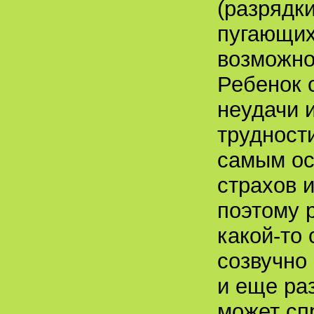
(разрядк
пугающих
возможно
Ребенок 
неудачи 
трудности
самым ос
страхов 
поэтому 
какой-то 
созвучно
и еще раз
может сп