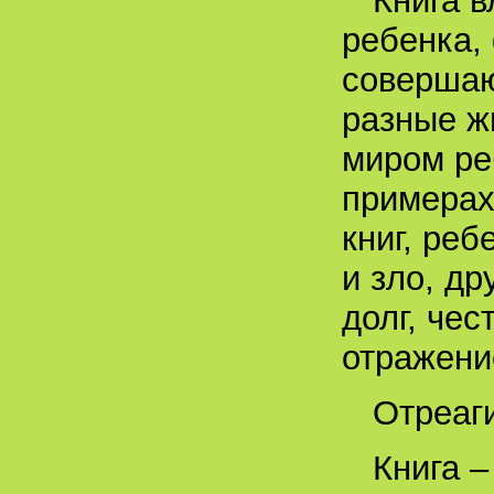
Книга 
ребенка,
совершаю
разные ж
миром ре
примерах
книг, реб
и зло, др
долг, чес
отражени
Отреаг
Книга –