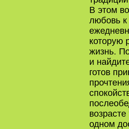
В этом в
любовь к 
ежедневн
которую 
жизнь. П
и найдит
готов пр
прочтения
спокойст
послеобе
возрасте
одном до