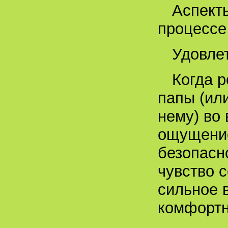
Аспект
процессе
Удовле
Когда р
папы (ил
нему) во 
ощущение
безопасн
чувство 
сильное 
комфортн