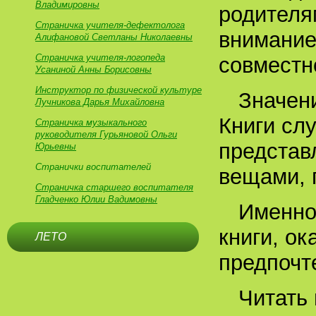
Владимировны
родителя
Страничка учителя-дефектолога
внимание
Алифановой Светланы Николаевны
Страничка учителя-логопеда
совместн
Усаниной Анны Борисовны
Инструктор по физической культуре
Значени
Лучникова Дарья Михайловна
Книги слу
Страничка музыкального
руководителя Гурьяновой Ольги
представ
Юрьевны
Странички воспитателей
вещами, п
Страничка старшего воспитателя
Гладченко Юлии Вадимовны
Именно
книги, о
ЛЕТО
предпочт
Читать 