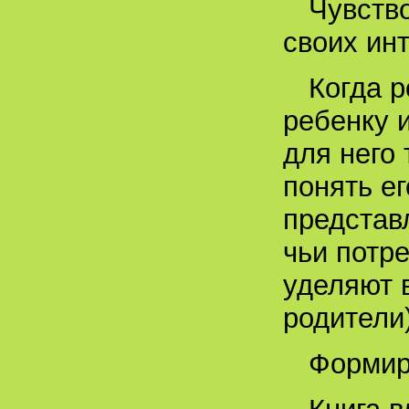
Чувство
своих ин
Когда р
ребенку 
для него
понять е
представ
чьи потр
уделяют 
родители)
Формир