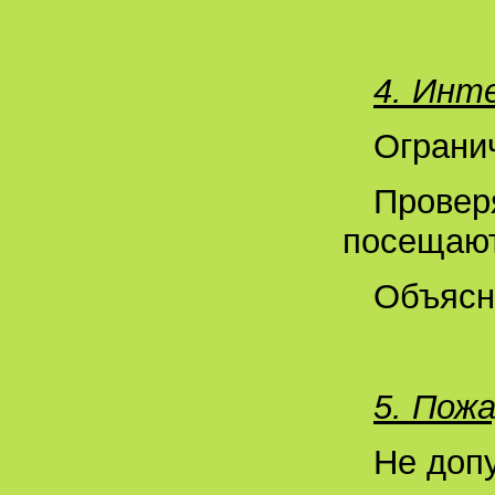
4. Инт
Ограни
Провер
посещают
Объясни
5. Пож
Не допу