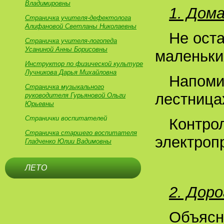
Владимировны
1. Дома
Страничка учителя-дефектолога
Алифановой Светланы Николаевны
Не оста
Страничка учителя-логопеда
Усаниной Анны Борисовны
маленьки
Инструктор по физической культуре
Лучникова Дарья Михайловна
Напоми
Страничка музыкального
лестницах
руководителя Гурьяновой Ольги
Юрьевны
Странички воспитателей
Контро
Страничка старшего воспитателя
электроп
Гладченко Юлии Вадимовны
ЛЕТО
2. Дор
Объясн