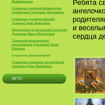
Ребята с
Владимировны
Страничка учителя-дефектолога
ангелочко
Алифановой Светланы Николаевны
родителя
Страничка учителя-логопеда
Усаниной Анны Борисовны
и веселы
Инструктор по физической культуре
Лучникова Дарья Михайловна
сердца д
Страничка музыкального
руководителя Гурьяновой Ольги
Юрьевны
Странички воспитателей
Страничка старшего воспитателя
Гладченко Юлии Вадимовны
ЛЕТО