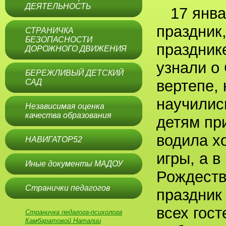
ДЕЯТЕЛЬНОСТЬ
17 янв
праздник
СТРАНИЧКА
БЕЗОПАСНОСТИ
праздник
ДОРОЖНОГО ДВИЖЕНИЯ
узнали о 
БЕРЕЖЛИВЫЙ ДЕТСКИЙ
вертепе,
САД
научилис
Независимая оценка
качества образования
детям пр
водила х
НАВИГАТОР52
игры, а в
Иные документы МАДОУ
Рождеств
Странички педагогов
праздник
всех гост
Страничка педагога-психолога
Камбаратовой Наталии