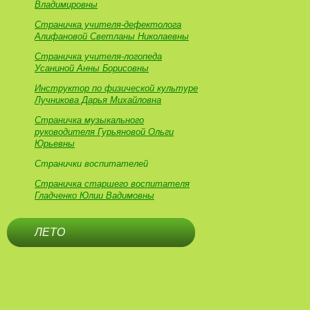
Владимировны
Страничка учителя-дефектолога
Алифановой Светланы Николаевны
Страничка учителя-логопеда
Усаниной Анны Борисовны
Инструктор по физической культуре
Лучникова Дарья Михайловна
Страничка музыкального
руководителя Гурьяновой Ольги
Юрьевны
Странички воспитателей
Страничка старшего воспитателя
Гладченко Юлии Вадимовны
ЛЕТО