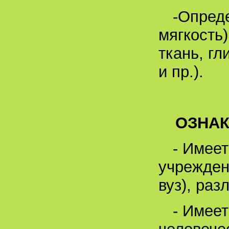
-Опреде
мягкость)
ткань, гл
и пр.).
ОЗНА
- Имее
учрежден
вуз), ра
- Имее