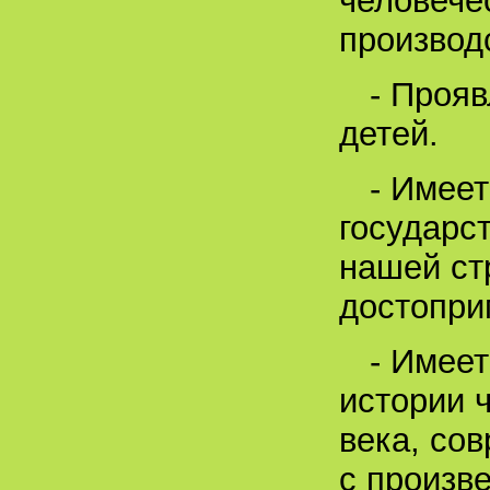
человечес
производс
- Прояв
детей.
- Имеет
государс
нашей ст
достопри
- Имее
истории 
века, со
с произв