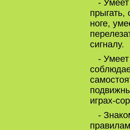
- Умеет
прыгать, 
ноге, уме
перелеза
сигналу.
- Умеет
соблюдае
самостоя
подвижны
играх-со
- Знако
правилам