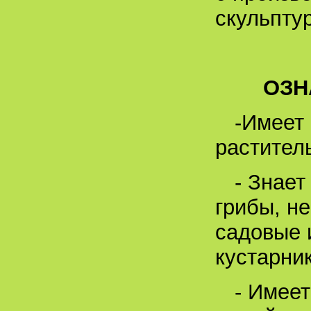
скульпту
ОЗН
-Имеет
растител
- Знает
грибы, н
садовые 
кустарник
- Имеет