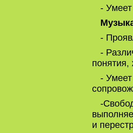
- Умеет
Музыка
- Прояв
- Разл
понятия,
- Умее
сопровож
-Свобод
выполняе
и перест