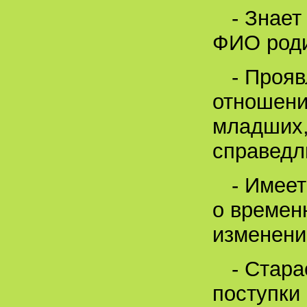
- Знает
ФИО роди
- Проя
отношени
младших,
справедл
- Имеет
о времен
изменени
- Стара
поступки