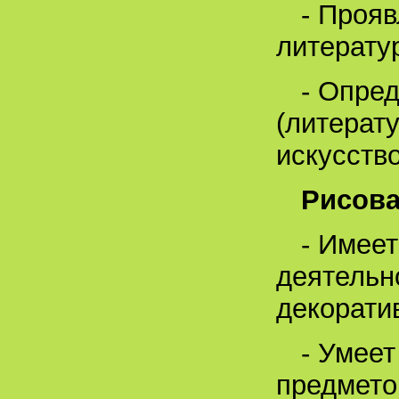
- Прояв
литерату
- Опре
(литерат
искусство
Рисов
- Имеет
деятельн
декорати
- Умеет
предмето