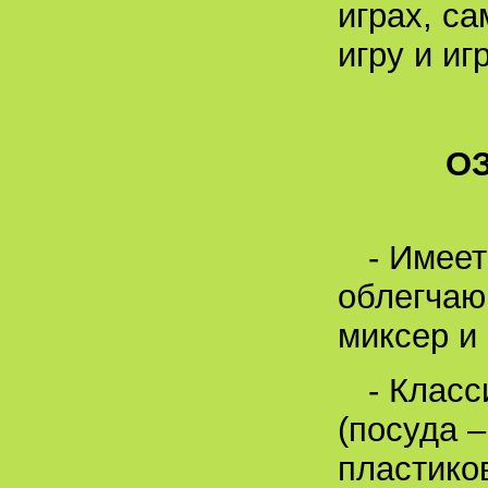
играх, с
игру и иг
О
- Имеет
облегчаю
миксер и 
- Клас
(посуда 
пластиков