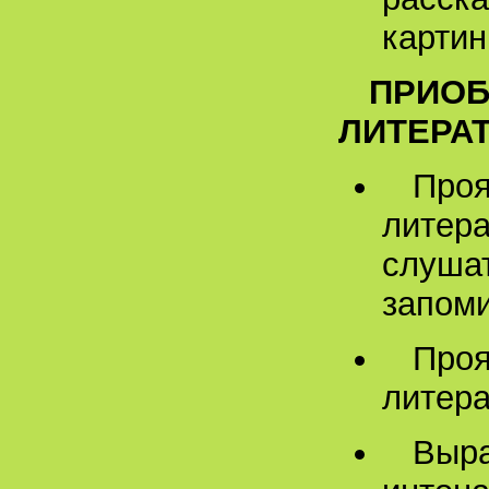
картин
ПРИОБ
ЛИТЕРА
Проя
литера
слушат
запоми
Проя
литер
Выра