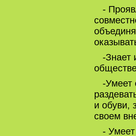
- Прояв
совместн
объединя
оказыват
-Знает 
обществе
-Умеет
раздеват
и обуви, 
своем вн
- Умеет