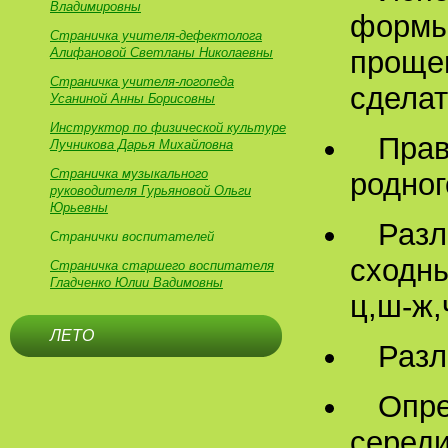
Владимировны
формы
Страничка учителя-дефектолога
Алифановой Светланы Николаевны
прощен
Страничка учителя-логопеда
сделат
Усаниной Анны Борисовны
Инструктор по физической культуре
Прав
Лучникова Дарья Михайловна
Страничка музыкального
родног
руководителя Гурьяновой Ольги
Юрьевны
Разл
Странички воспитателей
сходны
Страничка старшего воспитателя
Гладченко Юлии Вадимовны
ц,ш-ж,
ЛЕТО
Разл
Опре
середи