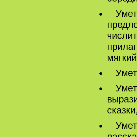
Умет
предл
числит
прилаг
мягкий
Умет
Умет
выраз
сказки
Умет
расска