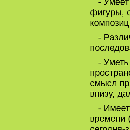
- Умее
фигуры, 
композиц
- Разли
последов
- Умет
простран
смысл пр
внизу, да
- Имее
времени (
сегодня-з