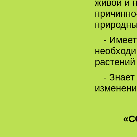
живой и 
причинно
природны
- Имеет
необходи
растений 
- Знает
изменени
«С