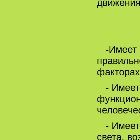
движения
-Имеет 
правильн
факторах
- Имее
функцион
человече
- Имеет
света, во