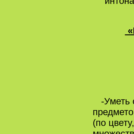
интона
«
-Уметь 
предмето
(по цвету
множеств