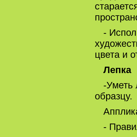
стараетс
простран
- Испол
художест
цвета и о
Лепка
-Уметь 
образцу.
Апплик
- Прав