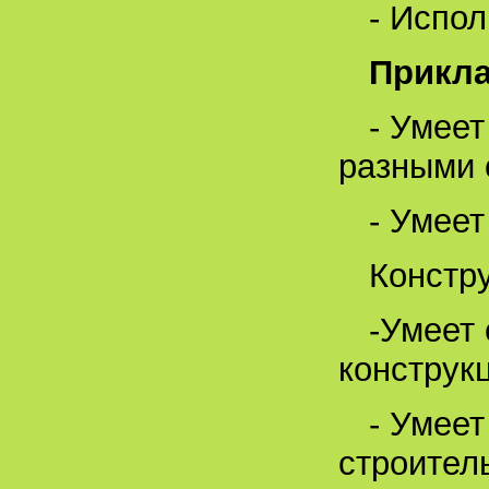
- Испо
Прикла
- Умее
разными 
- Умее
Констр
-Умеет 
конструк
- Умее
строител