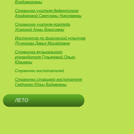
Владимировны
Страничка учителя-дефектолога
Алифановой Светланы Николаевны
Страничка учителя-логопеда
Усаниной Анны Борисовны
Инструктор по физической культуре
Лучникова Дарья Михайловна
Страничка музыкального
руководителя Гурьяновой Ольги
Юрьевны
Странички воспитателей
Страничка старшего воспитателя
Гладченко Юлии Вадимовны
ЛЕТО