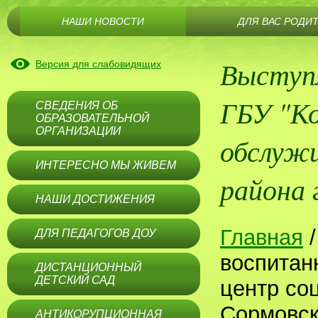
НАШИ НОВОСТИ
ДЛЯ ВАС РОДИ
Выступ
Версия для слабовидящих
ГБУ "Ко
СВЕДЕНИЯ ОБ
ОБРАЗОВАТЕЛЬНОЙ
ОРГАНИЗАЦИИ
обслужи
ИНТЕРЕСНО МЫ ЖИВЕМ
района 
НАШИ ДОСТИЖЕНИЯ
Главная
ДЛЯ ПЕДАГОГОВ ДОУ
воспитан
ДИСТАНЦИОННЫЙ
ДЕТСКИЙ САД
центр со
Сормовск
АНТИКОРУПЦИОННАЯ