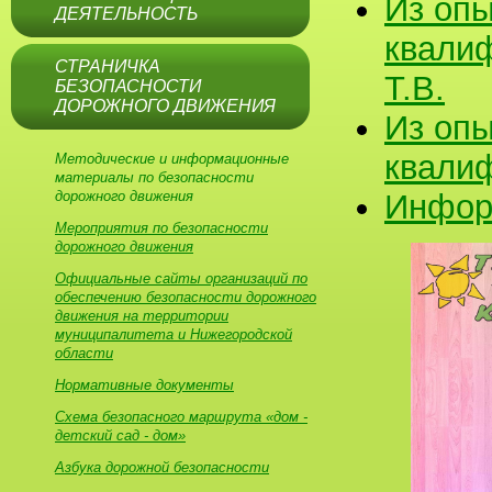
Из опы
ДЕЯТЕЛЬНОСТЬ
квалиф
СТРАНИЧКА
Т.В.
БЕЗОПАСНОСТИ
ДОРОЖНОГО ДВИЖЕНИЯ
Из опы
квалиф
Методические и информационные
материалы по безопасности
дорожного движения
Информ
Мероприятия по безопасности
дорожного движения
Официальные сайты организаций по
обеспечению безопасности дорожного
движения на территории
муниципалитета и Нижегородской
области
Нормативные документы
Схема безопасного маршрута «дом -
детский сад - дом»
Азбука дорожной безопасности