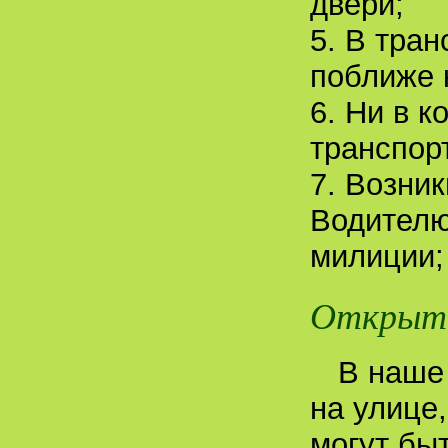
двери;
5. В тра
поближе 
6. Ни в к
транспорт
7. Возни
Водителю
милиции;
Открыта
В наше
на улице
могут бы