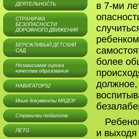
в 7-ми ле
ДЕЯТЕЛЬНОСТЬ
опасност
СТРАНИЧКА
БЕЗОПАСНОСТИ
случитьс
ДОРОЖНОГО ДВИЖЕНИЯ
ребенком
БЕРЕЖЛИВЫЙ ДЕТСКИЙ
самостоя
САД
более об
Независимая оценка
происход
качества образования
должное,
НАВИГАТОР52
воспитыв
Иные документы МАДОУ
безалабе
Странички педагогов
Ребено
и выходя
ЛЕТО