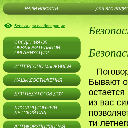
НАШИ НОВОСТИ
ДЛЯ ВАС РОДИ
Безопас
Версия для слабовидящих
СВЕДЕНИЯ ОБ
Безопас
ОБРАЗОВАТЕЛЬНОЙ
ОРГАНИЗАЦИИ
ИНТЕРЕСНО МЫ ЖИВЕМ
Поговор
Бывают о
НАШИ ДОСТИЖЕНИЯ
остается 
ДЛЯ ПЕДАГОГОВ ДОУ
из вас с
ДИСТАНЦИОННЫЙ
позволяет
ДЕТСКИЙ САД
ти летнег
АНТИКОРУПЦИОННАЯ