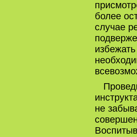
присмотр
более ос
случае р
подвержен
избежать
необходи
всевозмо
Проведи
инструкт
не забыв
совершен
Воспитыв