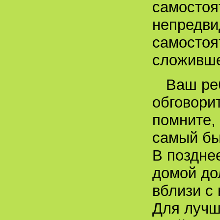
самостоят
непредви
самостоя
сложивше
Ваш ре
обговори
помните,
самый бы
В поздне
домой до
вблизи с
Для лучш