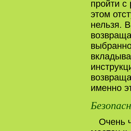
пройти с
этом отс
нельзя. 
возвраща
выбранно
вкладыва
инструкц
возвраща
именно эт
Безопасн
Очень 