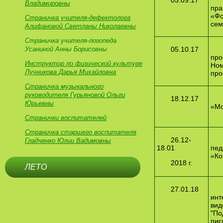
05.09.17
Владимировны
пра
«Фо
Страничка учителя-дефектолога
сем
Алифановой Светланы Николаевны
Страничка учителя-логопеда
Усаниной Анны Борисовны
05.10.17
про
Инструктор по физической культуре
Ном
Лучникова Дарья Михайловна
про
Страничка музыкального
руководителя Гурьяновой Ольги
18.12.17
Юрьевны
«Мо
Странички воспитателей
Страничка старшего воспитателя
26.12-
Гладченко Юлии Вадимовны
18.01
пед
«Ко
2018 г.
ЛЕТО
27.01.18
инт
вид
"По
пис