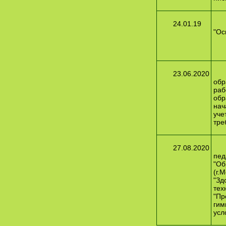
24.01.19
"Ос
23.06.2020
обр
раб
обр
нач
уче
тре
27.08.2020
пед
"Об
(г.
"Зд
тех
"Пр
гим
усл