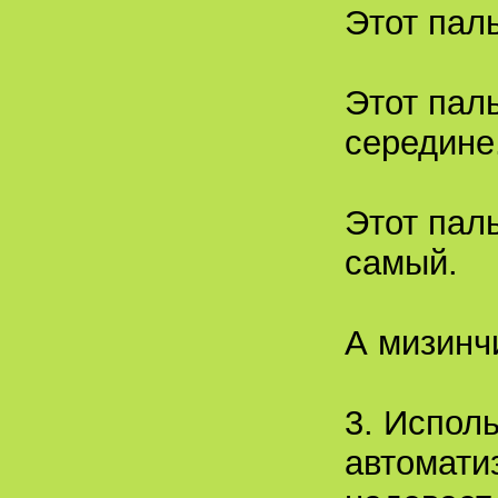
Этот паль
Этот пал
середине
Этот пал
самый.
А мизинчи
3. Испол
автомати