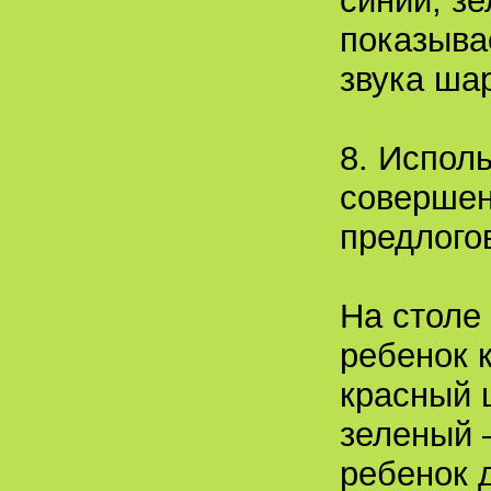
синий, з
показыва
звука ша
8. Испол
совершен
предлого
На столе
ребенок 
красный ш
зеленый 
ребенок 