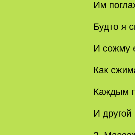
Им погла
Будто я 
И сожму 
Как сжим
Каждым п
И другой 