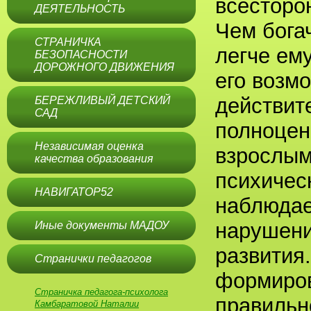
всесторо
ДЕЯТЕЛЬНОСТЬ
Чем бога
СТРАНИЧКА
легче ем
БЕЗОПАСНОСТИ
ДОРОЖНОГО ДВИЖЕНИЯ
его возм
действит
БЕРЕЖЛИВЫЙ ДЕТСКИЙ
САД
полноцен
Независимая оценка
взрослым
качества образования
психичес
НАВИГАТОР52
наблюдае
нарушени
Иные документы МАДОУ
развития
Странички педагогов
формиров
Страничка педагога-психолога
правильн
Камбаратовой Наталии