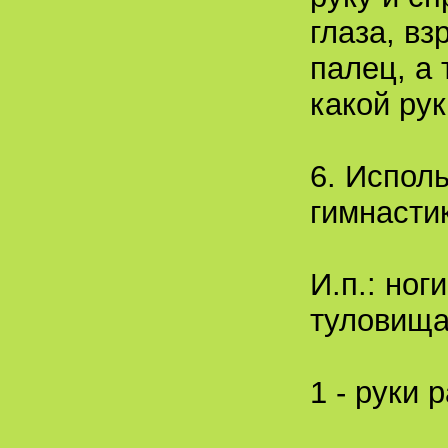
глаза, вз
палец, а 
какой рук
6. Испол
гимнасти
И.п.: но
туловища
1 - руки 