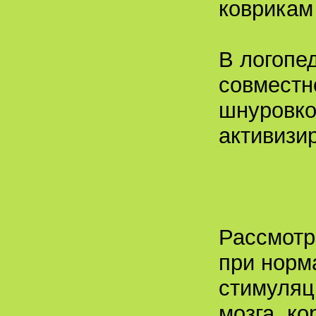
коврикам 
В логопе
совместн
шнуровко
активизир
Рассмотр
при норм
стимуляц
мозга, к