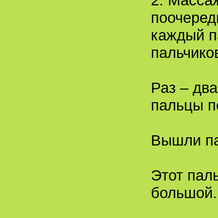
2. Масса
поочеред
каждый п
пальчико
Раз – два
пальцы п
Вышли па
Этот пал
большой.