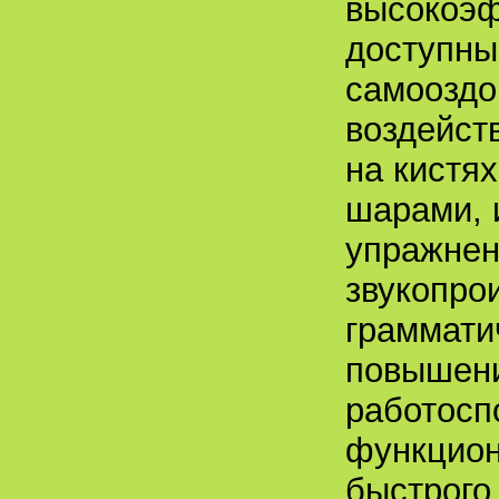
высокоэф
доступны
самооздо
воздейст
на кистя
шарами, 
упражнен
звукопро
граммати
повышени
работосп
функцион
быстрого