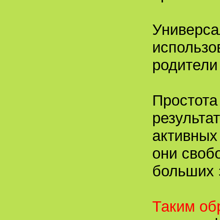
Универса
использов
родители
Простота
результа
активных
они своб
больших 
Таким об