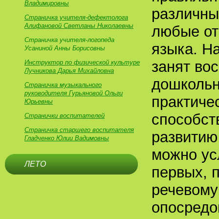
Владимировны
различны
Страничка учителя-дефектолога
Алифановой Светланы Николаевны
любые от
Страничка учителя-логопеда
языка. На
Усаниной Анны Борисовны
занят во
Инструктор по физической культуре
Лучникова Дарья Михайловна
дошкольн
Страничка музыкального
руководителя Гурьяновой Ольги
практиче
Юрьевны
способст
Странички воспитателей
Страничка старшего воспитателя
развитию
Гладченко Юлии Вадимовны
можно ус
ЛЕТО
первых, 
речевому
опосредо