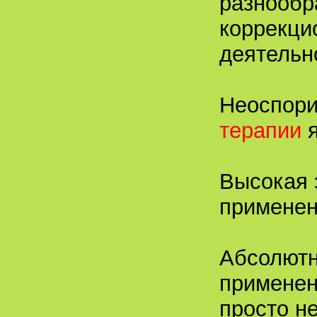
разнообр
коррекци
деятельно
Неоспор
терапии
я
Высокая 
применен
Абсолютн
применен
просто н