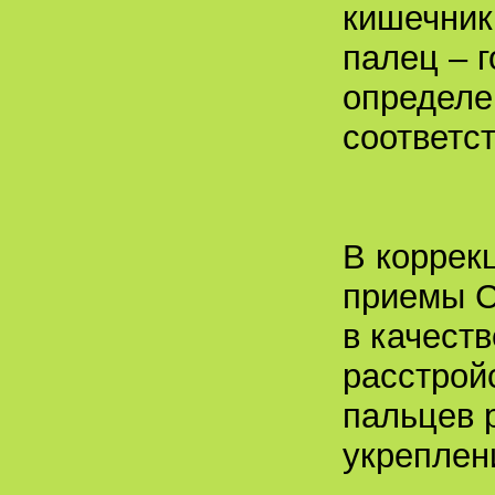
кишечник
палец – 
определе
соответс
В коррек
приемы С
в качест
расстрой
пальцев р
укреплен