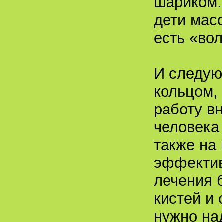
шариком.
дети мас
есть «во
И следую
кольцом,
работу вн
человека 
также на
эффектив
лечения 
кистей и
нужно на