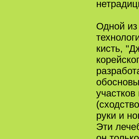
нетрадиц
Одной из
технологи
кисть, "Д
корейско
разработ
обосновы
участков
(сходств
руки и но
Эти лече
он только