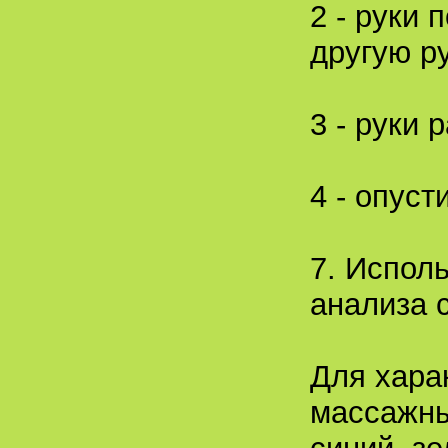
2 - руки 
другую ру
3 - руки 
4 - опуст
7. Испол
анализа 
Для хара
массажны