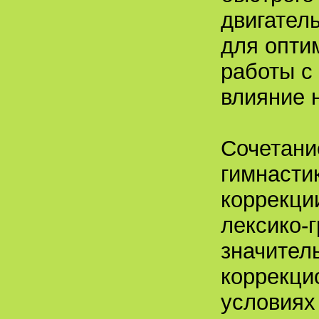
двигател
для опти
работы с
влияние н
Сочетани
гимнасти
коррекци
лексико-
значител
коррекци
условиях