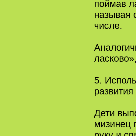
поймав л
называя 
числе.
Аналогич
ласково»
5. Испол
развития
Дети вып
мизинец 
руку и сп