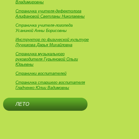
Владимировны
Страничка учителя-дефектолога
Алифановой Светланы Николаевны
Страничка учителя-логопеда
Усаниной Анны Борисовны
Инструктор по физической культуре
Лучникова Дарья Михайловна
Страничка музыкального
руководителя Гурьяновой Ольги
Юрьевны
Странички воспитателей
Страничка старшего воспитателя
Гладченко Юлии Вадимовны
ЛЕТО