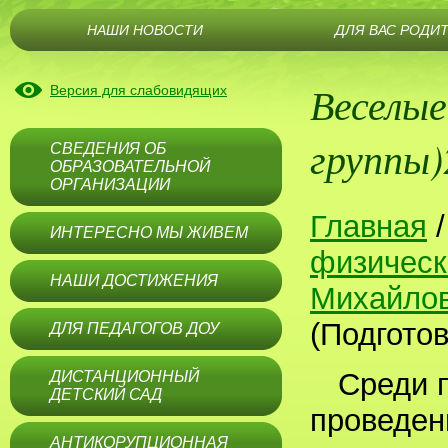
НАШИ НОВОСТИ
ДЛЯ ВАС РОДИ
Веселы
Версия для слабовидящих
группы)
СВЕДЕНИЯ ОБ
ОБРАЗОВАТЕЛЬНОЙ
ОРГАНИЗАЦИИ
Главная
ИНТЕРЕСНО МЫ ЖИВЕМ
физическ
НАШИ ДОСТИЖЕНИЯ
Михайло
(Подгото
ДЛЯ ПЕДАГОГОВ ДОУ
Среди 
ДИСТАНЦИОННЫЙ
ДЕТСКИЙ САД
проведен
АНТИКОРУПЦИОННАЯ