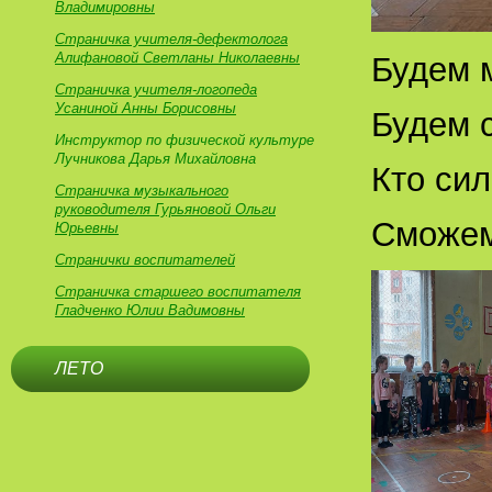
Владимировны
Страничка учителя-дефектолога
Алифановой Светланы Николаевны
Будем 
Страничка учителя-логопеда
Усаниной Анны Борисовны
Будем с
Инструктор по физической культуре
Лучникова Дарья Михайловна
Кто сил
Страничка музыкального
руководителя Гурьяновой Ольги
Сможем
Юрьевны
Странички воспитателей
Страничка старшего воспитателя
Гладченко Юлии Вадимовны
ЛЕТО