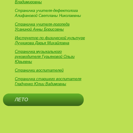
Владимировны
Страничка учителя-дефектолога
Алифановой Светланы Николаевны
Страничка учителя-логопеда
Усаниной Анны Борисовны
Инструктор по физической культуре
Лучникова Дарья Михайловна
Страничка музыкального
руководителя Гурьяновой Ольги
Юрьевны
Странички воспитателей
Страничка старшего воспитателя
Гладченко Юлии Вадимовны
ЛЕТО