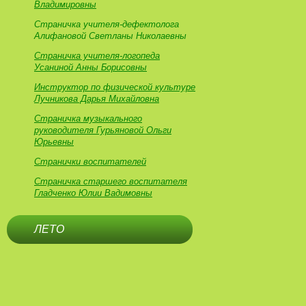
Владимировны
Страничка учителя-дефектолога
Алифановой Светланы Николаевны
Страничка учителя-логопеда
Усаниной Анны Борисовны
Инструктор по физической культуре
Лучникова Дарья Михайловна
Страничка музыкального
руководителя Гурьяновой Ольги
Юрьевны
Странички воспитателей
Страничка старшего воспитателя
Гладченко Юлии Вадимовны
ЛЕТО