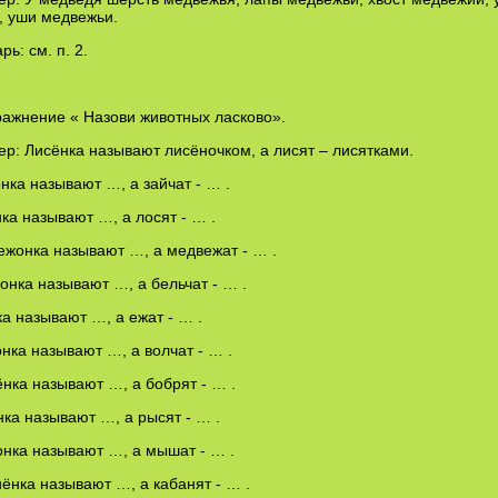
, уши медвежьи.
рь: см. п. 2.
ражнение « Назови животных ласково».
р: Лисёнка называют лисёночком, а лисят – лисятками.
нка называют …, а зайчат - … .
ка называют …, а лосят - … .
жонка называют …, а медвежат - … .
онка называют …, а бельчат - … .
а называют …, а ежат - … .
онка называют …, а волчат - … .
нка называют …, а бобрят - … .
ка называют …, а рысят - … .
ка называют …, а мышат - … .
ёнка называют …, а кабанят - … .