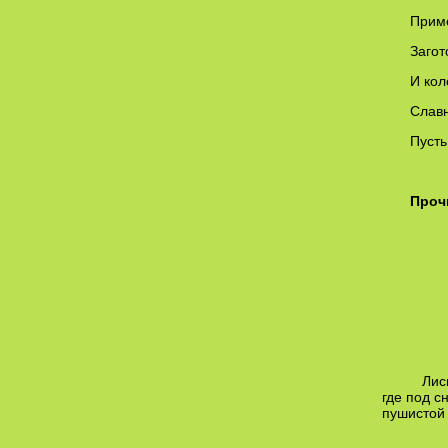
Приме
Загот
И кол
Славн
Пусть
Проч
Лисич
где под с
пушистой 