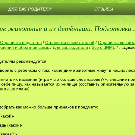
ДЛЯ ВАС РОДИТЕЛИ
ОТЗЫВЫ
кие животные и их детёныши. Подготовка 
Странички педагогов
/
Странички воспитателей
/
Страничка воспит
щения и обратная связь
/
Для вас родители
/
Все о ЗИМЕ
/
: «Дики
дителям рекомендуется:
оворить с ребёнком о том, какие дикие животные живут в наших леса
омнить их названия (игра «Кто больше слов назовёт?», внешние при
себе пищу, как называется их жилище (составить описательную за
у выше плану).
добрать как можно больше признаков к предмету:
(какой)-
дь (какой)-
(какая?)-