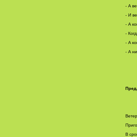
- А в
- И в
- А к
- Ког
- А к
- А ни
(
Пред
Бе
Ветер
Приго
В сро