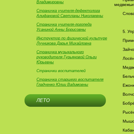
Владимировны
медвежьи
Страничка учителя-дефектолога
Слова
Алифановой Светланы Николаевны
Страничка учителя-логопеда
Усаниной Анны Борисовны
5. Уп
Инструктор по физической культуре
Приме
Лучникова Дарья Михайловна
Зайчо
Страничка музыкального
руководителя Гурьяновой Ольги
Лосён
Юрьевны
Медве
Странички воспитателей
Бельч
Страничка старшего воспитателя
Гладченко Юлии Вадимовны
Ежонк
Волч
ЛЕТО
Бобрё
Рысён
Мышон
Кабан