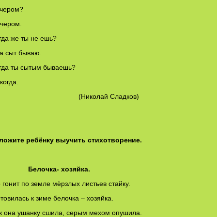
ечером?
ечером.
огда же ты не ешь?
да сыт бываю.
огда ты сытым бываешь?
когда.
Николай Сладков)
ложите ребёнку выучить стихотворение.
лочка- хозяйка.
 гонит по земле мёрзлых листьев стайку.
товилась к зиме белочка – хозяйка.
к она ушанку сшила, серым мехом опушила.