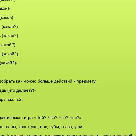
акой)-
(какой)-
 (какая?)-
(какая?)-
(какой?)-
 (какой?)-
(какой?)-
добрать как можно больше действий к предмету.
дь (что делает?)-
рь: см. п.2.
дактическая игра «Чей? Чья? Чьё? Чьи?»
ь, лапы, хвост, ухо, нос, зубы, глаза, уши.
р: У медведя шерсть медвежья, лапы медвежьи, хвост медвежий, у