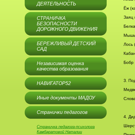
ДЕЯТЕЛЬНОСТЬ
Ёж (к
Заяц 
СТРАНИЧКА
БЕЗОПАСНОСТИ
Белка
ДОРОЖНОГО ДВИЖЕНИЯ
Мышь 
БЕРЕЖЛИВЫЙ ДЕТСКИЙ
Лось 
САД
Кабан
Бобр 
Независимая оценка
качества образования
3. По
НАВИГАТОР52
Медве
Иные документы МАДОУ
Слова
Странички педагогов
4. Ди
Шерст
Страничка педагога-психолога
Камбаратовой Наталии
Приме