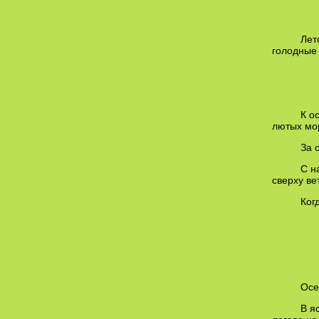
Летом
голодные 
К осе
лютых мо
За ос
С нас
сверху ве
Когда
(
Осень
В ясн