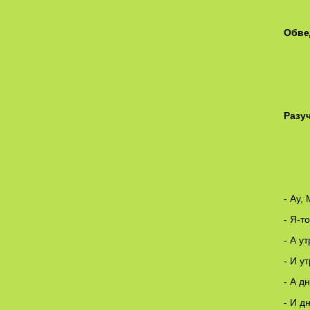
Обве
Разу
Со
- Ау,
- Я-т
- А у
- И у
- А д
- И д