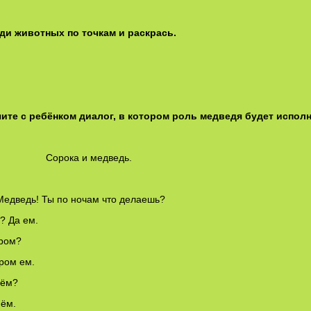
ди животных по точкам и раскрась.
чите с ребёнком диалог, в котором роль медведя будет исполн
рока и медведь.
 Медведь! Ты по ночам что делаешь?
о? Да ем.
тром?
тром ем.
нём?
нём.