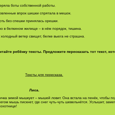
ряла боты собственной работы.
овленные впрок шишки спрятала в мешок.
оть без спешки принялась орешки.
о в белкином жилище – в нём порядок, тишина.
 холодный ветер свищет, белке вьюга не страшна.
итайте ребёнку тексты. Предложите пересказать тот текст, к
Тексты для пересказа.
Лиса.
ка зимой мышкует – мышей ловит. Она встала на пенёк, чтобы под
негом мышь пискнет, где снег чуть-чуть шевельнётся. Услышит, заме
охотнице!