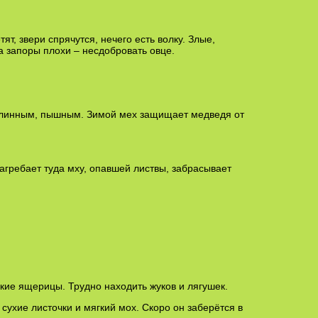
т, звери спрячутся, нечего есть волку. Злые,
а запоры плохи – несдобровать овце.
 длинным, пышным. Зимой мех защищает медведя от
гребает туда мху, опавшей листвы, забрасывает
ие ящерицы. Трудно находить жуков и лягушек.
сухие листочки и мягкий мох. Скоро он заберётся в