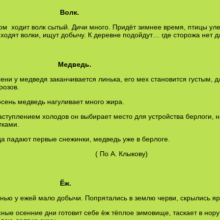
Волк.
 ходит волк сытый. Дичи много. Придёт зимнее время, птицы улетя
ходят волки, ищут добычу. К деревне подойдут… где сторожа нет д
Медведь.
ни у медведя заканчивается линька, его мех становится густым,
розов.
ень медведь нагуливает много жира.
туплением холодов он выбирает место для устройства берлоги, на
тками.
 падают первые снежинки, медведь уже в берлоге.
 По А. Клыкову)
Ёж.
ю у ежей мало добычи. Попрятались в землю черви, скрылись ярк
ые осенние дни готовит себе ёж тёплое зимовище, таскает в нору 