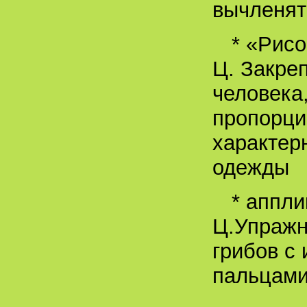
вычленят
* «Рис
Ц. Закре
человека
пропорци
характер
одежды
* аппли
Ц.Упражн
грибов с
пальцами