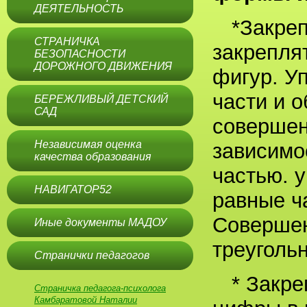
ДЕЯТЕЛЬНОСТЬ
*Закреп
СТРАНИЧКА
закрепля
БЕЗОПАСНОСТИ
ДОРОЖНОГО ДВИЖЕНИЯ
фигур. У
части и о
БЕРЕЖЛИВЫЙ ДЕТСКИЙ
САД
совершен
Независимая оценка
зависимо
качества образования
частью. у
НАВИГАТОР52
равные ча
Совершен
Иные документы МАДОУ
треуголь
Странички педагогов
* Закре
Страничка педагога-психолога
Камбаратовой Наталии