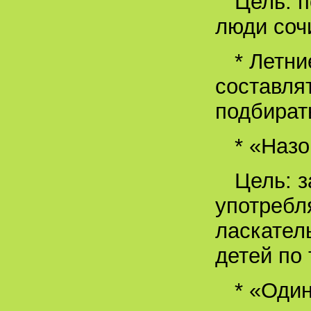
Цель: п
люди соч
* Летни
составля
подбират
* «Назо
Цель: 
употребл
ласкател
детей по
* «Оди