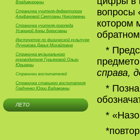
цифры в 
Владимировны
вопросы 
Страничка учителя-дефектолога
Алифановой Светланы Николаевны
котором 
Страничка учителя-логопеда
Усаниной Анны Борисовны
обратном
Инструктор по физической культуре
Лучникова Дарья Михайловна
* Пред
Страничка музыкального
предметов
руководителя Гурьяновой Ольги
Юрьевны
справа, д
Странички воспитателей
Страничка старшего воспитателя
* Позна
Гладченко Юлии Вадимовны
обознача
ЛЕТО
* «Назо
*повтор