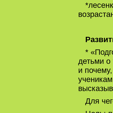
*лесенк
возраста
Развит
* «Под
детьми о 
и почему,
ученикам
высказыв
Для че