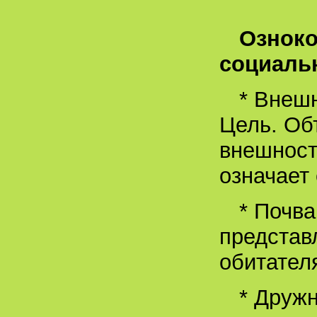
Озноко
социаль
* Внеш
Цель. Об
внешност
означает
* Почв
представ
обитател
* Друж