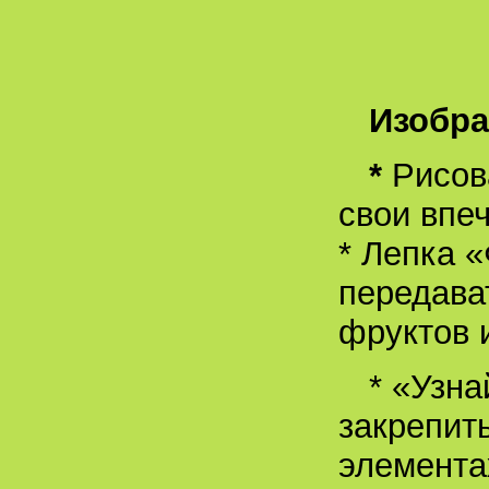
Изобра
*
Рисова
свои впе
* Лепка 
передава
фруктов 
* «Узна
закрепит
элемента