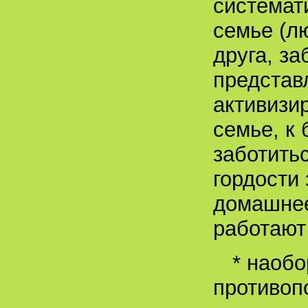
системат
семье (л
друга, за
представ
активизи
семье, к
заботитьс
гордости
домашнее
работают
* наобо
противоп