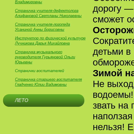
Владимировны
дорогу —
Страничка учителя-дефектолога
Алифановой Светланы Николаевны
сможет о
Страничка учителя-логопеда
Осторож
Усаниной Анны Борисовны
Сократит
Инструктор по физической культуре
Лучникова Дарья Михайловна
детьми в
Страничка музыкального
руководителя Гурьяновой Ольги
обмороже
Юрьевны
Зимой н
Странички воспитателей
Страничка старшего воспитателя
Не выход
Гладченко Юлии Вадимовны
водоемы!
ЛЕТО
звать на
наползая
нельзя! 