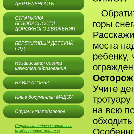
ДЕЯТЕЛЬНОСТЬ
Обрати
СТРАНИЧКА
горы сне
БЕЗОПАСНОСТИ
ДОРОЖНОГО ДВИЖЕНИЯ
Расскажи
места на
БЕРЕЖЛИВЫЙ ДЕТСКИЙ
САД
ребенку, 
Независимая оценка
огражден
качества образования
Осторожн
НАВИГАТОР52
Учите де
тротуару
Иные документы МАДОУ
на всю п
Странички педагогов
обходить
Страничка педагога-психолога
Особенно
Камбаратовой Наталии