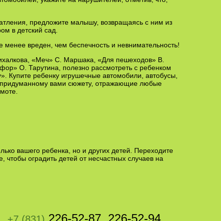
чатления, предложите малышу, возвращаясь с ним из
ом в детский сад.
е менее вреден, чем беспечность и невнимательность!
ихалкова, «Меч» С. Маршака, «Для пешеходов» В.
фор» О. Тарутина, полезно рассмотреть с ребенком
». Купите ребенку игрушечные автомобили, автобусы,
по придуманному вами сюжету, отражающие любые
амоте.
ько вашего ребенка, но и других детей. Переходите
е, чтобы оградить детей от несчастных случаев на
226-52-87, 226-52-94
+7 (831)