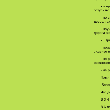
- под
оступитьс
- не 
дверь, та
- нау
дороги в 
7. Пр
- при
сиденье н
- не 
остановке
- не 
Памят
Безоп
Что д
В 3-4
В 6 л