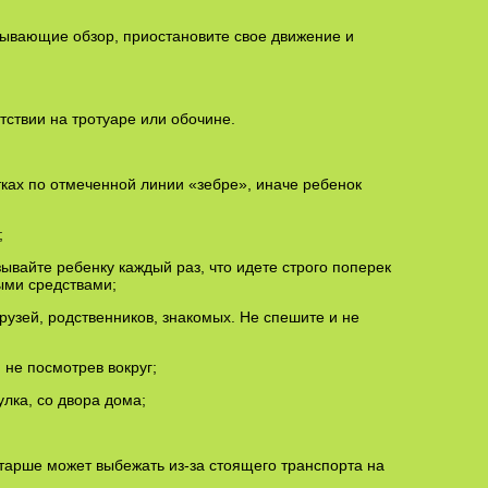
крывающие обзор, приостановите свое движение и
утствии на тротуаре или обочине.
ках по отмеченной линии «зебре», иначе ребенок
;
зывайте ребенку каждый раз, что идете строго поперек
ыми средствами;
друзей, родственников, знакомых. Не спешите и не
 не посмотрев вокруг;
улка, со двора дома;
старше может выбежать из-за стоящего транспорта на