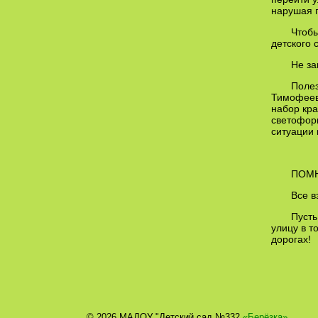
нарушая п
Чтобы
детского 
Не за
Полез
Тимофеева
набор кр
светофоры
ситуации 
ПОМН
Все в
Пусть
улицу в т
дорогах!
© 2026 МАДОУ "Детский сад №332
«Берёзка»