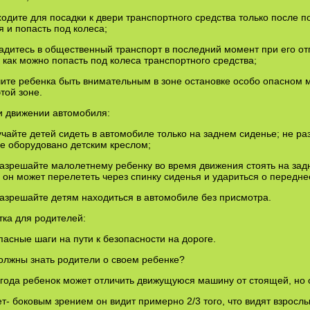
ходите для посадки к двери транспортного средства только после п
я и попасть под колеса;
садитесь в общественный транспорт в последний момент при его о
к как можно попасть под колеса транспортного средства;
чите ребенка быть внимательным в зоне остановке особо опасном 
этой зоне.
и движении автомобиля:
учайте детей сидеть в автомобиле только на заднем сиденье; не р
е оборудовано детским креслом;
разрешайте малолетнему ребенку во время движения стоять на зад
 он может перелететь через спинку сиденья и удариться о передне
разрешайте детям находиться в автомобиле без присмотра.
ка для родителей:
асные шаги на пути к безопасности на дороге.
олжны знать родители о своем ребенке?
 года ребенок может отличить движущуюся машину от стоящей, но 
ет- боковым зрением он видит примерно 2/3 того, что видят взросл