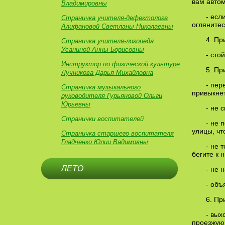
вам автом
Владимировны
- есл
Страничка учителя-дефектолога
оглянитес
Алифановой Светланы Николаевны
4. Пр
Страничка учителя-логопеда
Усаниной Анны Борисовны
- сто
Инструктор по физической культуре
5. Пр
Лучникова Дарья Михайловна
- пер
Страничка музыкального
привыкнет
руководителя Гурьяновой Ольги
Юрьевны
- не 
Странички воспитателей
- не 
улицы, чт
Страничка старшего воспитателя
Гладченко Юлии Вадимовны
- не 
бегите к 
ЛЕТО
- не 
- объ
6. Пр
- вых
проезжую 