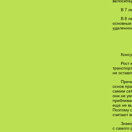
велосипед
В 7 л
В 8 л
основные 
удаленнос
Консу
Рост 
транспорт
не оставл
Причи
основ пра
самим себ
они не ум
приближаю
еще не вы
Поэтому о
считают в
Знако
с самого 