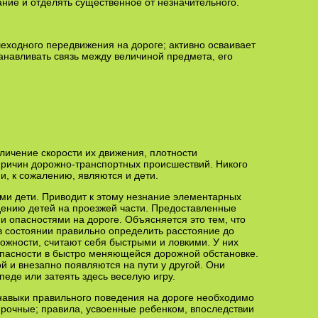
ние и отделять существенное от незначительного.
ешеходного передвижения на дороге; активно осваивает
анавливать связь между величиной предмета, его
личение скорости их движения, плотности
 причин дорожно-транспортных происшествий. Никого
, к сожалению, являются и дети.
и дети. Приводит к этому незнание элементар­ных
дению детей на проезжей части. Пре­доставленные
и опасностями на дороге. Объясняется это тем, что
в состоянии правильно определить расстояние до
жности, считают себя быстрыми и ловкими. У них
опасности в быстро меняющейся дорожной обстановке.
 и внезапно появляются на пути у другой. Они
педе или затеять здесь веселую игру.
навыки правильного поведения на дороге необходимо
е прочные; правила, усвоенные ребенком, впоследствии