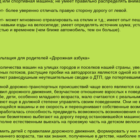
 или спортивная машина; не умеет правильно распределять внима
ет- более уверенно отличать правую сторону дорогу от левой.
ет- может мгновенно отреагировать на отклик и т.д.; имеет опыт п
навыки езды на велосипеде; умеет определять источник шума; уст
тью и временем (чем ближе автомобиль, тем он больше).
льтация для родителей «Дорожная азбука»
количества машин на улицах городов и поселков нашей страны, уве
ных потоков, растущие пробки на автодорогах являются одной из
яют равнодушным неуте­шительные сводки о ДТП, где потерпевшими
ной дорожно-транспортных происшествий чаще всего являются сам
вил дорожного движения, безучастное отноше­ние взрослых к пове
е, дети, особенно младшего возрас­та, мало считаются с реальным
еют еще в должной степени управлять своим поведением. Они не 
щейся машины и ее ско­рость и переоценивают собственные возмо
работалась способ­ность предвидеть возможность возникновения 
ни без­мятежно выбегают на дорогу перед остановившейся машиной
полне естественным выехать на проезжую часть на детском вело­си
мить детей с правилами дорожного движения, формировать у них 
ран­него возраста, так как знания, полученные в детстве, наиболе