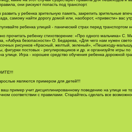
равила, они рискуют попасть под транспорт.
 развить у ребенка зрительную память, закрепить зрительные впе
сада, самому найти дорогу домой или, наоборот, «привести» вас утр
пугивайте ребенка улицей - панический страх перед транспортом н
но прочитать ребенку стихотворение: «Про одного мальчика» С. М
, «Азбука безопасности» О. Бедарева, «Для чего нам нужен свето
асочных рисунков «Красный, желтый, зеленый», «Пешеходу-малышу
, фигурки постовых - регулировщиков и др. и организуйте игры 
на улице. Игра - хорошее средство обучения ребенка дорожной гр
ИТЕ!!!
зрослые являются примером для детей!!!
 ваш пример учит дисциплинированному поведению на улице не тол
очном соответствии с правилами. Старайтесь сделать все возможно