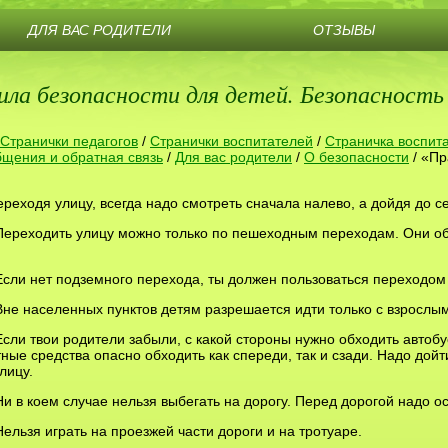
ДЛЯ ВАС РОДИТЕЛИ
ОТЗЫВЫ
ила безопасности для детей. Безопасность
Странички педагогов
/
Странички воспитателей
/
Страничка воспит
щения и обратная связь
/
Для вас родители
/
О безопасности
/
«Пр
еходя улицу, всегда надо смотреть сначала налево, а дойдя до с
ереходить улицу можно только по пешеходным переходам. Они о
ли нет подземного перехода, ты должен пользоваться переходом
е населенных пунктов детям разрешается идти только с взрослы
ли твои родители забыли, с какой стороны нужно обходить автобу
ные средства опасно обходить как спереди, так и сзади. Надо до
лицу.
 в коем случае нельзя выбегать на дорогу. Перед дорогой надо ос
льзя играть на проезжей части дороги и на тротуаре.