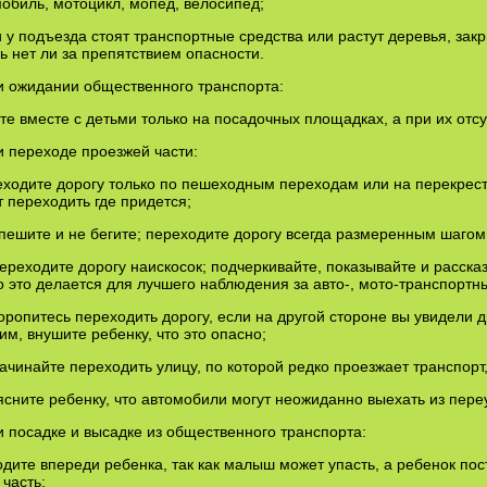
обиль, мотоцикл, мопед, велосипед;
и у подъезда стоят транспортные средства или растут деревья, за
ь нет ли за препятствием опасности.
и ожидании общественного транспорта:
йте вместе с детьми только на посадочных площадках, а при их отс
и переходе проезжей части:
еходите дорогу только по пешеходным переходам или на перекрест
 переходить где придется;
спешите и не бегите; переходите дорогу всегда размеренным шагом
переходите дорогу наискосок; подчеркивайте, показывайте и расска
о это делается для лучшего наблюдения за авто-, мото-транспортн
торопитесь переходить дорогу, если на другой стороне вы увидели 
ним, внушите ребенку, что это опасно;
начинайте переходить улицу, по которой редко проезжает транспорт,
ясните ребенку, что автомобили могут неожиданно выехать из пере
и посадке и высадке из общественного транспорта:
одите впереди ребенка, так как малыш может упасть, а ребенок по
часть;