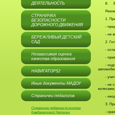
ДЕЯТЕЛЬНОСТЬ
8. Бе
Реком
СТРАНИЧКА
1. Пр
БЕЗОПАСНОСТИ
ДОРОЖНОГО ДВИЖЕНИЯ
- при
- не 
БЕРЕЖЛИВЫЙ ДЕТСКИЙ
САД
2. Го
- ост
Независимая оценка
- при
качества образования
- под
автомоби
НАВИГАТОР52
- учи
Иные документы МАДОУ
- не 
колесами
Странички педагогов
- нео
3. Пр
Страничка педагога-психолога
- сра
Камбаратовой Наталии