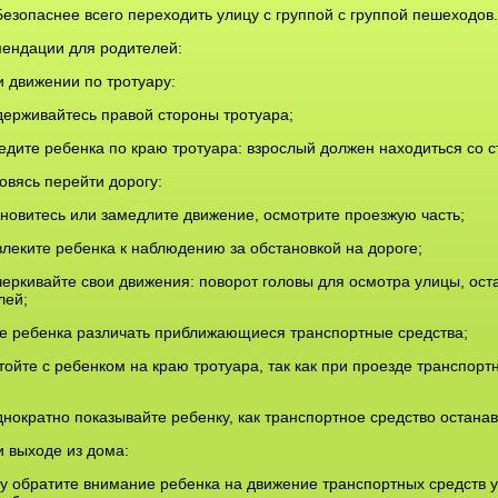
зопаснее всего переходить улицу с группой с группой пешеходов.
ендации для родителей:
и движении по тротуару:
держивайтесь правой стороны тротуара;
ведите ребенка по краю тротуара: взрослый должен находиться со 
товясь перейти дорогу:
ановитесь или замедлите движение, осмотрите проезжую часть;
влеките ребенка к наблюдению за обстановкой на дороге;
черкивайте свои движения: поворот головы для осмотра улицы, ост
лей;
те ребенка различать приближающиеся транспортные средства;
стойте с ребенком на краю тротуара, так как при проезде транспорт
;
днократно показывайте ребенку, как транспортное средство останав
и выходе из дома:
зу обратите внимание ребенка на движение транспортных средств у