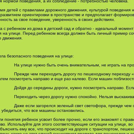
я нормой пове­дения, а их соблюдение - потребностью человека.
мя детей с правилами дорожного движения, культурой поведе­ния на
 развити­ем ориентировки в пространстве и предполагает формиров
нность за свое поведение, уверенность в своих действиях.
а с ребенком из дома в детский сад и обратно - идеальный момен
 на улице. Перед ребенком всегда должен быть личный пример со
 дви­жения.
ла безопасного поведения на улице:
 улице нужно быть очень внимательным, не играть на прое
ежде чем переходить дорогу по пешеходному переходу «зебр
атем посмотреть направо и еще раз налево. Если машин поблизости
йдя до середины дороги, нужно посмотреть направо. Если ма
реходить через дорогу нужно спокойно. Нельзя выскакивать
же если загорелся зеленый свет светофора, прежде чем ступи
 убедиться, что все машины остановились.
ти понятия ребенок усвоит более прочно, если его знакомят с пра
во. Используйте для этого соответствующие ситуации на улице, во
бъяснять ему все, что происходит на дороге с транспортом, пеше
лицу, какие на этот случай существуют правила для пешеходов и а