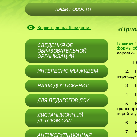
НАШИ НОВОСТИ
«Прав
Версия для слабовидящих
Главная
/
СВЕДЕНИЯ ОБ
формы об
ОБРАЗОВАТЕЛЬНОЙ
дорогах»
ОРГАНИЗАЦИИ
. Пер
ИНТЕРЕСНО МЫ ЖИВЕМ
2. П
переход»
3. Ес
НАШИ ДОСТИЖЕНИЯ
4. Вн
ДЛЯ ПЕДАГОГОВ ДОУ
5. Ес
транспорт
перейти у
ДИСТАНЦИОННЫЙ
ДЕТСКИЙ САД
6. Ни
7. Не
АНТИКОРУПЦИОННАЯ