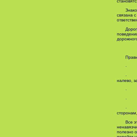
становятс
Знако
связана с
ответстве
Дорог
поведения
дорожного
Прави
· На
· Пр
налево, з
· До
· Пе
· Да
сторонам,
Все э
ненавязчи
полезно о
перейти у