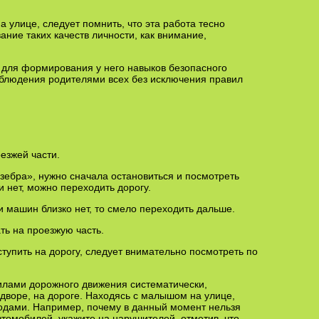
 улице, следует помнить, что эта работа тесно
ание таких качеств личности, как внимание,
т для формирования у него навыков безопасного
б­людения родителями всех без исключения правил
зжей части.
а», нужно сначала остановиться и посмотреть
 нет, можно перехо­дить дорогу.
шин близко нет, то смело переходить дальше.
 на проезжую часть.
ть на дорогу, следует внимательно посмотреть по
вилами дорожного движения систематически,
 дворе, на дороге. Находясь с малышом на улице,
ходами. Например, почему в данный момент нельзя
втомобилей, укажите на нарушителей, отметив, что,