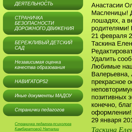
ДЕЯТЕЛЬНОСТЬ
Анастасии Ол
Масленицы! Д
СТРАНИЧКА
лошадях, а в
БЕЗОПАСНОСТИ
родителями! 
ДОРОЖНОГО ДВИЖЕНИЯ
21 февраля 
Таскина Еле
БЕРЕЖЛИВЫЙ ДЕТСКИЙ
САД
Редактирова
Удалить соо
Независимая оценка
Любимые наши
качества образования
Валерьевна, 
прекрасное 
НАВИГАТОР52
неповториму
Иные документы МАДОУ
позитивных э
конечно, бла
Странички педагогов
оформлении!
29 января 201
Страничка педагога-психолога
Таскина Еле
Камбаратовой Наталии