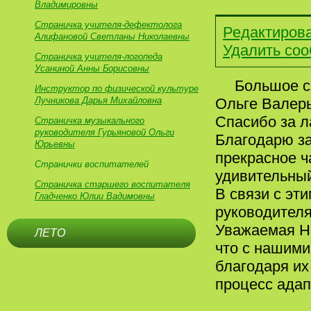
Владимировны
Страничка учителя-дефектолога
Редактиров
Алифановой Светланы Николаевны
Удалить со
Страничка учителя-логопеда
Усаниной Анны Борисовны
Большое с
Инструктор по физической культуре
Лучникова Дарья Михайловна
Ольге Валерь
Спасибо за л
Страничка музыкального
руководителя Гурьяновой Ольги
Благодарю за
Юрьевны
прекрасное ч
Странички воспитателей
удивительный
Страничка старшего воспитателя
В связи с эт
Гладченко Юлии Вадимовны
руководителя
Уважаемая На
ЛЕТО
что с нашими
благодаря их
процесс адап