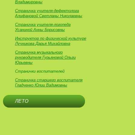
Владимировны
Страничка учителя-дефектолога
Алифановой Светланы Николаевны
Страничка учителя-логопеда
Усаниной Анны Борисовны
Инструктор по физической культуре
Лучникова Дарья Михайловна
Страничка музыкального
руководителя Гурьяновой Ольги
Юрьевны
Странички воспитателей
Страничка старшего воспитателя
Гладченко Юлии Вадимовны
ЛЕТО