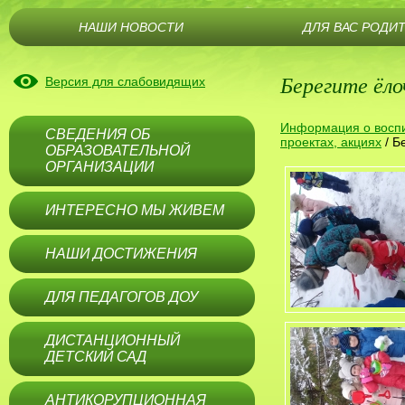
НАШИ НОВОСТИ
ДЛЯ ВАС РОДИ
Берегите ёло
Версия для слабовидящих
Информация о воспи
СВЕДЕНИЯ ОБ
проектах, акциях
/
Бе
ОБРАЗОВАТЕЛЬНОЙ
ОРГАНИЗАЦИИ
ИНТЕРЕСНО МЫ ЖИВЕМ
НАШИ ДОСТИЖЕНИЯ
ДЛЯ ПЕДАГОГОВ ДОУ
ДИСТАНЦИОННЫЙ
ДЕТСКИЙ САД
АНТИКОРУПЦИОННАЯ