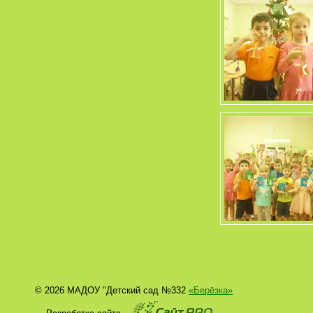
© 2026 МАДОУ "Детский сад №332
«Берёзка»