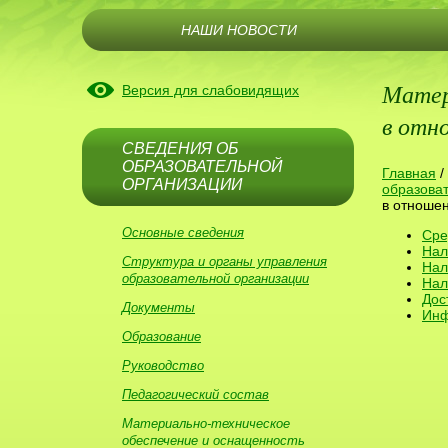
НАШИ НОВОСТИ
Матер
Версия для слабовидящих
в отн
СВЕДЕНИЯ ОБ
ОБРАЗОВАТЕЛЬНОЙ
Главная
/
ОРГАНИЗАЦИИ
образоват
в отношен
Основные сведения
Сре
Нал
Структура и органы управления
Нал
образовательной организации
Нал
Дос
Документы
Инф
Образование
Руководство
Педагогический состав
Материально-техническое
обеспечение и оснащенность