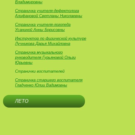
Владимировны
Страничка учителя-дефектолога
Алифановой Светланы Николаевны
Страничка учителя-логопеда
Усаниной Анны Борисовны
Инструктор по физической культуре
Лучникова Дарья Михайловна
Страничка музыкального
руководителя Гурьяновой Ольги
Юрьевны
Странички воспитателей
Страничка старшего воспитателя
Гладченко Юлии Вадимовны
ЛЕТО