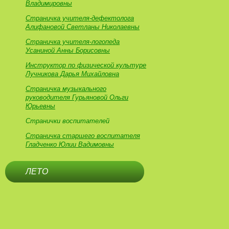
Владимировны
Страничка учителя-дефектолога
Алифановой Светланы Николаевны
Страничка учителя-логопеда
Усаниной Анны Борисовны
Инструктор по физической культуре
Лучникова Дарья Михайловна
Страничка музыкального
руководителя Гурьяновой Ольги
Юрьевны
Странички воспитателей
Страничка старшего воспитателя
Гладченко Юлии Вадимовны
ЛЕТО