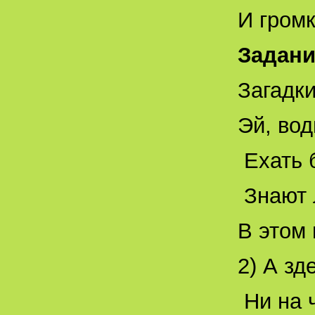
И громк
Задани
Загадки
Эй, вод
Ехать 
Знают 
В этом 
2) А зд
Ни на ч