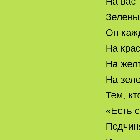
На вас 
Зеленый
Он кажд
На крас
На желт
На зеле
Тем, кт
«Есть 
Подчин