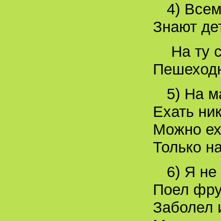
4) Все
Знают дет
На ту 
Пешеходн
5) На м
Ехать ни
Можно еха
Только на
6) Я не
Поел фру
Заболел 