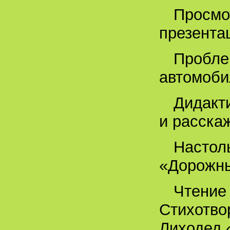
Просмо
презента
Пробле
автомоби
Дидакти
и расска
Настол
«Дорожны
Чтение
Стихотво
Лиходед 