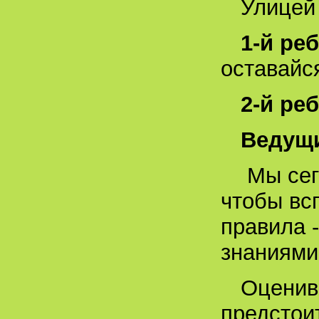
Улицей
1-й ре
оставайс
2-й ре
Ведущ
Мы сег
чтобы всп
правила 
знаниями
Оценив
предстоит