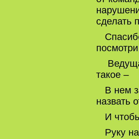
нарушени
сделать 
Спасиб
посмотри
Ведуща
такое –
В нем з
назвать о
И чтобы
Руку н