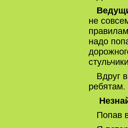
Ведущ
не совсе
правилам
надо поп
дорожного
стульчики
Вдруг в
ребятам.
Незнай
Попав 