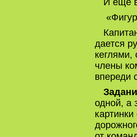
И еще в
«Фигур
Капитан
дается р
кеглями, 
члены ко
впереди с
Задани
одной, а 
картинки
дорожног
от коман