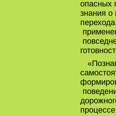
опасных 
знания о
перехода
применен
повседне
готовност
«Позна
самостоя
формиров
поведени
дорожног
процессе