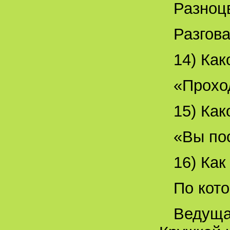
Разноц
Разгова
14) Как
«Проход
15) Как
«Вы пос
16) Как
По кото
Ведуща