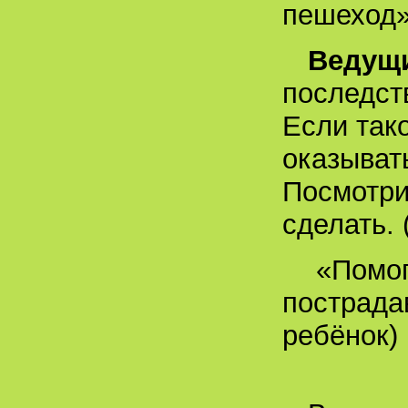
пешеход»
Ведущи
последст
Если так
оказыват
Посмотри
сделать. 
«Помог
пострада
ребёнок) 