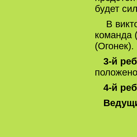
будет си
В викт
команда 
(Огонек).
3-й ре
положено
4-й ре
Ведущ
Сейч