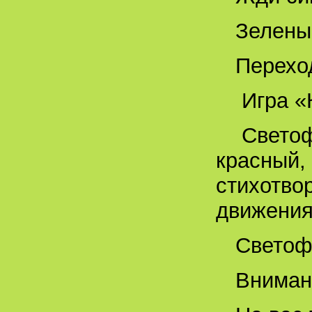
Зеленый
Переход
Игра «
Светоф
красный,
стихотво
движения.
Светоф
Вниман