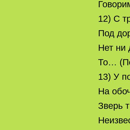
Говорим
12) С т
Под до
Нет ни 
То… (П
13) У п
На обо
Зверь 
Неизве