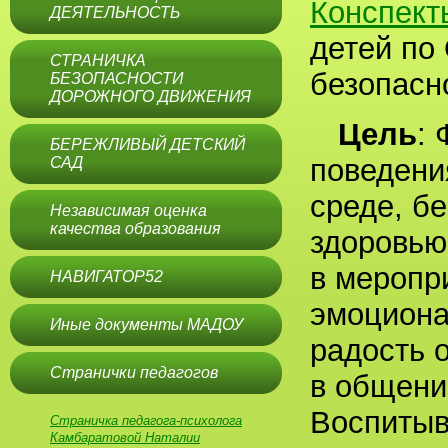
Конспект
ДЕЯТЕЛЬНОСТЬ
детей по
СТРАНИЧКА
безопасн
БЕЗОПАСНОСТИ
ДОРОЖНОГО ДВИЖЕНИЯ
Цель
:
БЕРЕЖЛИВЫЙ ДЕТСКИЙ
поведени
САД
среде, б
Независимая оценка
качества образования
здоровью
в меропр
НАВИГАТОР52
эмоциона
Иные документы МАДОУ
радость 
Странички педагогов
в общении
Воспитыв
Страничка педагога-психолога
Камбаратовой Наталии