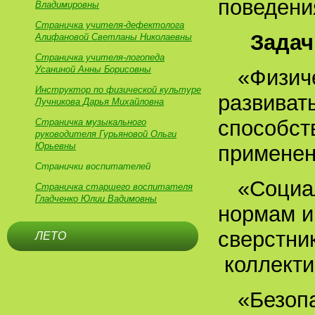
поведени
Владимировны
Страничка учителя-дефектолога
Задач
Алифановой Светланы Николаевны
Страничка учителя-логопеда
Усаниной Анны Борисовны
«Физиче
Инструктор по физической культуре
развиват
Лучникова Дарья Михайловна
способст
Страничка музыкального
руководителя Гурьяновой Ольги
Юрьевны
применен
Странички воспитателей
«Социа
Страничка старшего воспитателя
Гладченко Юлии Вадимовны
нормам и
сверстни
ЛЕТО
коллекти
«Безоп