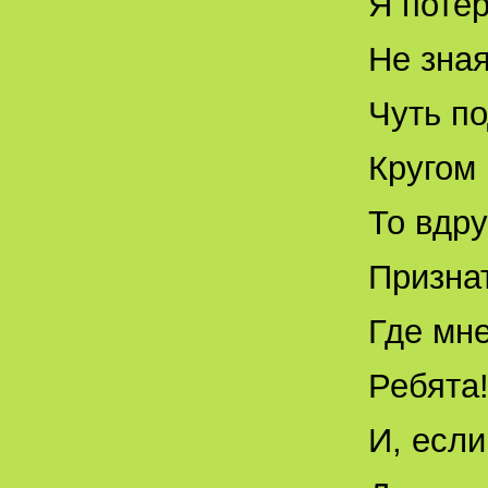
Я поте
Не зная
Чуть п
Кругом
То вдру
Признат
Где мне
Ребята!
И, если