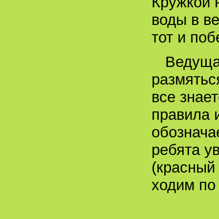
Кружкой 
воды в в
тот и поб
Ведуща
размяться
все знае
правила 
обознача
ребята у
(красный
ходим по 
Игра 