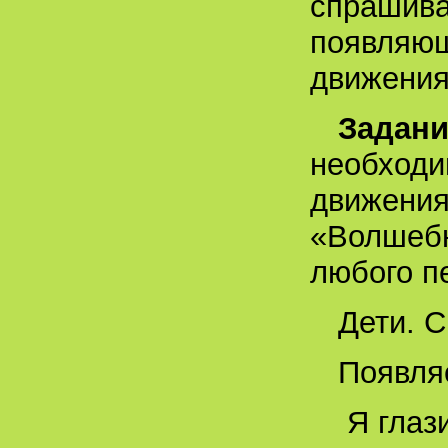
спрашива
появляющ
движения
Задани
необходи
движения
«Волшебн
любого п
Дети. 
Появля
Я глаз