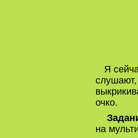
По го
Не х
Когда
Легко
Я сейча
слушают, 
выкрикив
очко.
Задан
на мульт