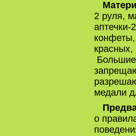
Матер
2 руля, м
аптечки-2
конфеты, 
красных, 
Большие 
запреща
разрешаю
медали д
Предва
о правил
поведения