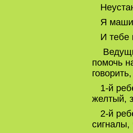
Неустан
Я маши
И тебе 
Ведущий
помочь н
говорить,
1-й реб
желтый, 
2-й реб
сигналы,