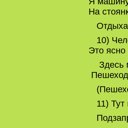
Я машину
На стоян
Отдыхат
10) Чел
Это ясно 
Здесь 
Пешеходы
(Пешех
11) Тут
Подзап