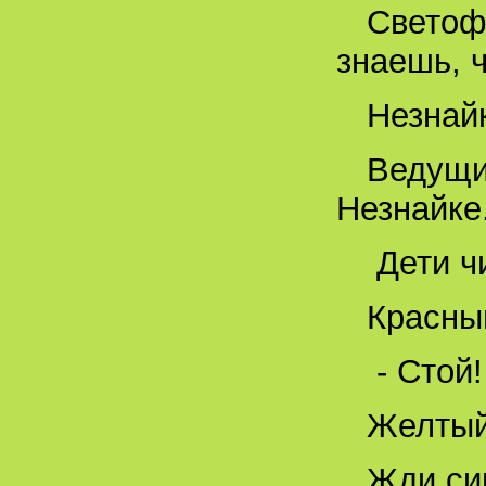
Светоф
знаешь, 
Незнайк
Ведущи
Незнайке
Дети ч
Красный
- Стой!
Желтый
Жди си