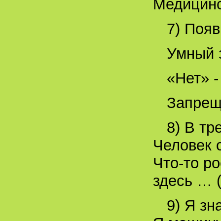
Медицинс
7) Поя
Умный з
«Нет» -
Запрещ
8) В тр
Человек с
Что-то ро
здесь … 
9) Я зн