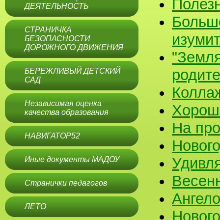
Полезн
ДЕЯТЕЛЬНОСТЬ
Больш
СТРАНИЧКА
изумит
БЕЗОПАСНОСТИ
ДОРОЖНОГО ДВИЖЕНИЯ
"Земля
родите
БЕРЕЖЛИВЫЙ ДЕТСКИЙ
САД
Коллаж
Независимая оценка
Хорошо
качества образования
На про
НАВИГАТОР52
Нового
Удивля
Иные документы МАДОУ
Весенн
Странички педагогов
Ангело
ЛЕТО
Нового