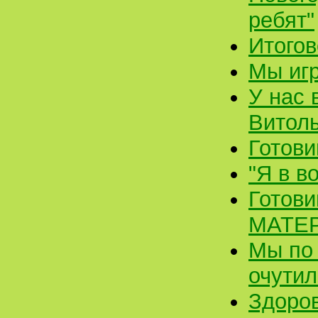
ребят"
Итогов
Мы иг
У нас 
Витоль
Готови
"Я в в
Готови
МАТЕ
Мы по 
очутил
Здоров