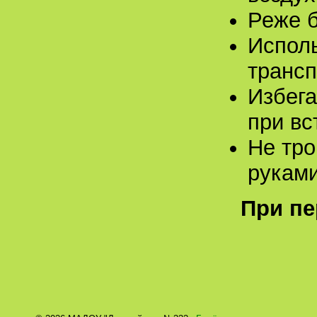
Реже 
Исполь
трансп
Избега
при вс
Не тро
рукам
При пе