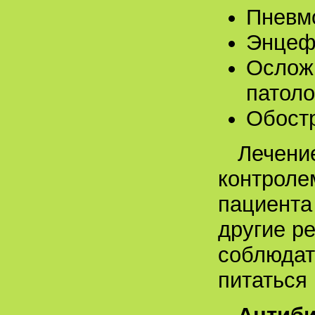
Пневм
Энцеф
Ослож
патоло
Обост
Лечени
контроле
пациента
другие р
соблюдат
питаться