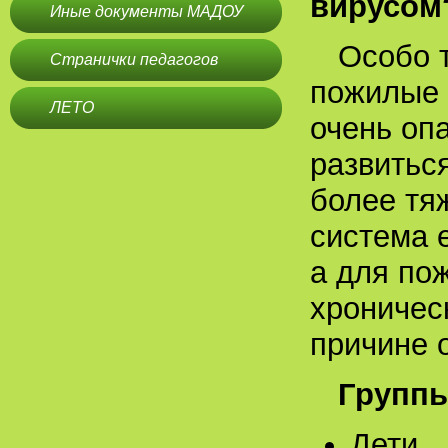
вирусом
Иные документы МАДОУ
Особо 
Странички педагогов
пожилые 
ЛЕТО
очень оп
развитьс
более тяж
система 
а для по
хроничес
причине 
Группы
Дети