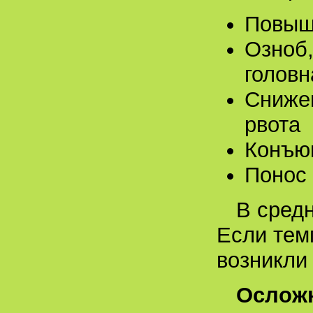
Повыш
Озноб,
головн
Снижен
рвота
Конъюн
Понос 
В средн
Если тем
возникли
Ослож