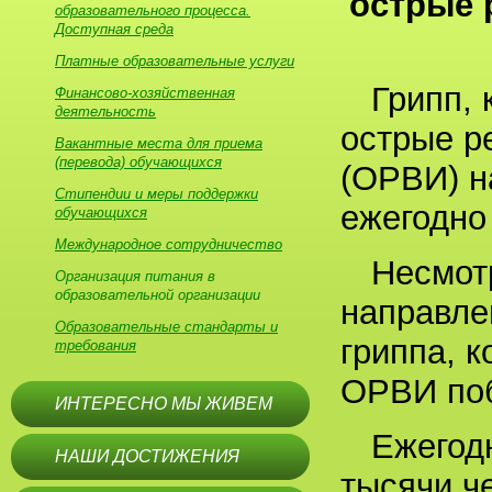
острые 
образовательного процесса.
Доступная среда
Платные образовательные услуги
Грипп,
Финансово-хозяйственная
деятельность
острые р
Вакантные места для приема
(перевода) обучающихся
(ОРВИ) н
Стипендии и меры поддержки
ежегодно
обучающихся
Международное сотрудничество
Несмот
Организация питания в
образовательной организации
направле
Образовательные стандарты и
гриппа, 
требования
ОРВИ поб
ИНТЕРЕСНО МЫ ЖИВЕМ
Ежегод
НАШИ ДОСТИЖЕНИЯ
тысячи ч