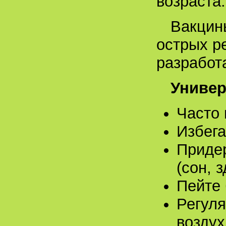
возраста.
Вакцин
острых р
разработ
Униве
Часто 
Избег
Придер
(сон, 
Пейте
Регуля
воздух