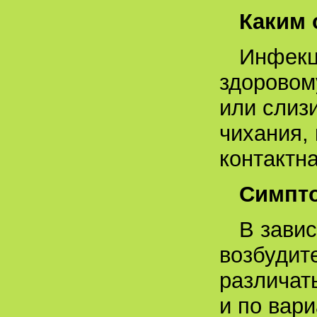
Каким 
Инфекц
здоровом
или слиз
чихания,
контактн
Симпт
В завис
возбудит
различать
и по вар